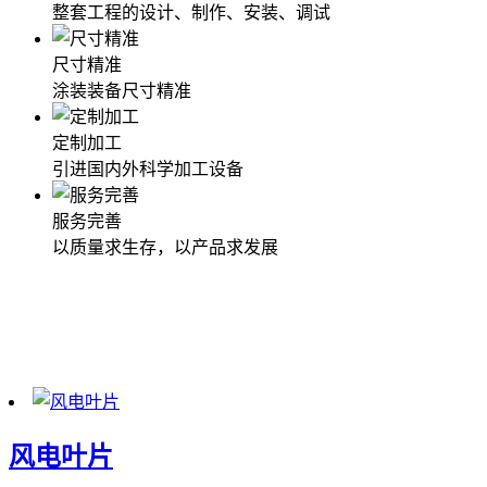
整套工程的设计、制作、安装、调试
尺寸精准
涂装装备尺寸精准
定制加工
引进国内外科学加工设备
服务完善
以质量求生存，以产品求发展
工程案例
具有独立承揽制造涂装设备、环保机械、化纤机械、电镀机
械、电热电器等产品
风电叶片