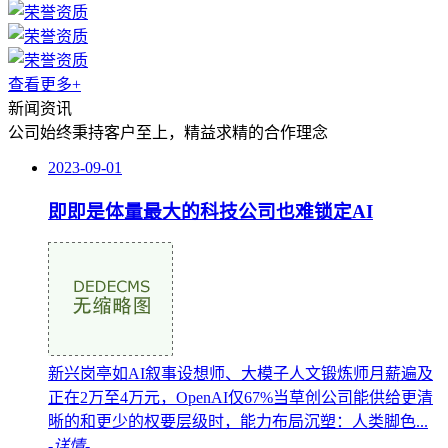
查看更多+
新闻资讯
公司始终秉持客户至上，精益求精的合作理念
2023-09-01
即即是体量最大的科技公司也难锁定AI
新兴岗亭如AI叙事设想师、大模子人文锻炼师月薪遍及
正在2万至4万元，OpenAI仅67%当草创公司能供给更清
晰的和更少的权要层级时，能力布局沉塑：人类脚色...
-详情-