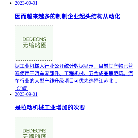
2023-09-01
因而越来越多的制制企业起头结构从动化
据工业机械人行业公开统计数据显示，目前其产物已普
遍使用于汽车零部件、工程机械、五金成品等范畴。汽
车行业的大型产线升级项目可优先选择江苏北...
-详情-
2023-09-01
是拉动机械工业增加的次要